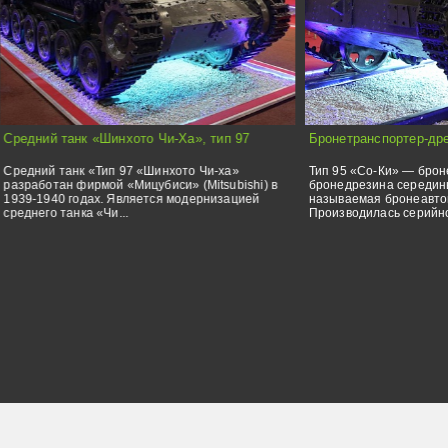
Бронетранспортер-дрезина «Со-Ки», тип 95
Батальонный миномёт
Тип 95 «Со-Ки» — бронетраспортер —
82-мм батальонный мин
бронедрезина середины 1930-х годов, иногда
(БМ-37), разработан в
называемая бронеавтомобилем.
завода №7 «Арсенал» и
Производилась серийно с 1936...
руководств...