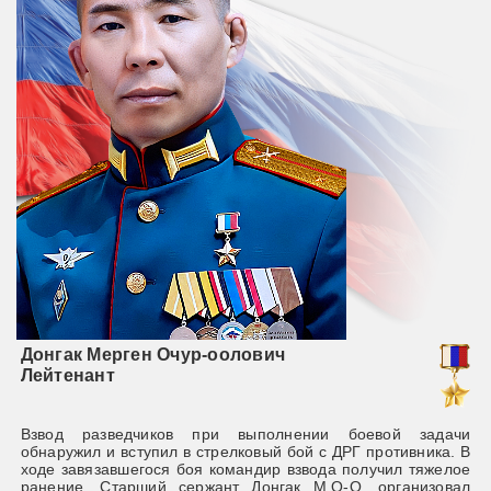
Додосов Иван Алексеевич
Майор
чи
В ходе наступления наших сил танковый батальон майора
 В
Додосова И.А. должен был прорвать тщательно
ое
подготовленную оборону стратегически важного
ал
населенного пункта. Итогом боя стал полный разгром