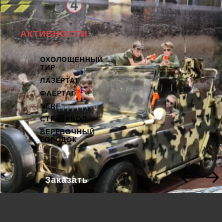
АКТИВНОСТИ
ОХОЛОЩЕННЫЙ
ТИР
ЛАЗЕРТАГ
ФАЕРТАГ
NERF
СТРАЙКБОЛ
ВЕРЕВОЧНЫЙ
ГОРОДОК
Заказать