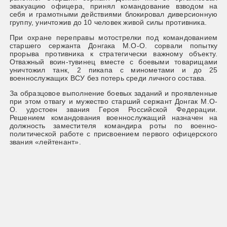
на
неприятеля, 2 захваченных танка и ни одной потери среди
ую
наших бойцов.
В дальнейшем, заняв выгодный рубеж под прикрытием
ем
лесополосы, наши танки осуществили стремительный
ку
прорыв в тыл врага и неожиданной атакой нанесли ему
у.
поражение.
ми
25
ые
О-
и.
на
о-
го