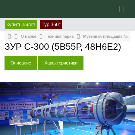
Купить билет
Тур 360°
О парке
Техника парка
Музейная площадка №1: 
ЗУР С-300 (5В55Р, 48Н6Е2)
Описание
Характеристики