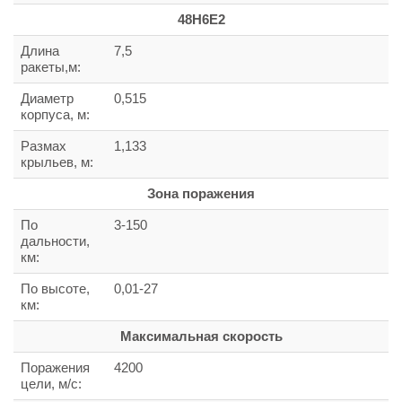
48Н6Е2
Длина
7,5
ракеты,м:
Диаметр
0,515
корпуса, м:
Размах
1,133
крыльев, м:
Зона поражения
По
3-150
дальности,
км:
По высоте,
0,01-27
км:
Максимальная скорость
Поражения
4200
цели, м/с: