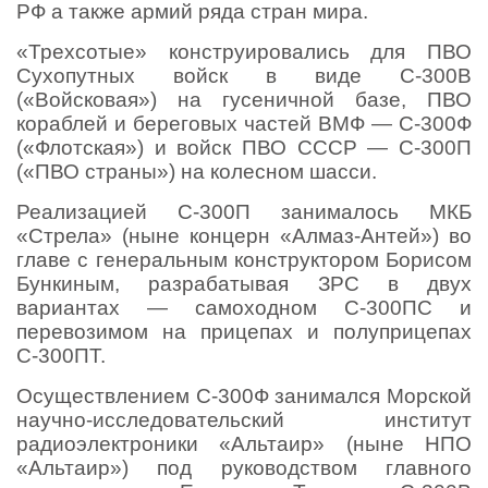
РФ а также армий ряда стран мира.
«Трехсотые» конструировались для ПВО
Сухопутных войск в виде С-300В
(«Войсковая») на гусеничной базе, ПВО
кораблей и береговых частей ВМФ — С-300Ф
(«Флотская») и войск ПВО СССР — С-300П
(«ПВО страны») на колесном шасси.
Реализацией С-300П занималось МКБ
«Стрела» (ныне концерн «Алмаз-Антей») во
главе с генеральным конструктором Борисом
Бункиным, разрабатывая ЗРС в двух
вариантах — самоходном С-300ПС и
перевозимом на прицепах и полуприцепах
С-300ПТ.
Осуществлением С-300Ф занимался Морской
научно-исследовательский институт
радиоэлектроники «Альтаир» (ныне НПО
«Альтаир») под руководством главного