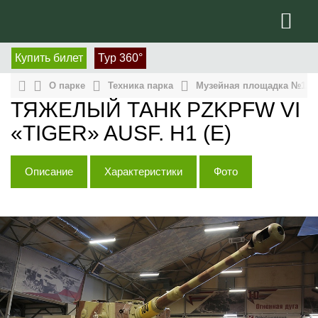
Купить билет
Тур 360°
О парке
Техника парка
Музейная площадка №1, п
ТЯЖЕЛЫЙ ТАНК PZKPFW VI
«TIGER» AUSF. Н1 (Е)
Описание
Характеристики
Фото