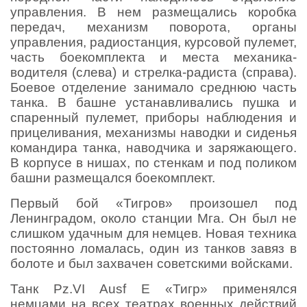
управления. В нем размещались коробка
передач, механизм поворота, органы
управления, радиостанция, курсовой пулемет,
часть боекомплекта и места механика-
водителя (слева) и стрелка-радиста (справа).
Боевое отделение занимало среднюю часть
танка. В башне устанавливались пушка и
спаренный пулемет, приборы наблюдения и
прицеливания, механизмы наводки и сиденья
командира танка, наводчика и заряжающего.
В корпусе в нишах, по стенкам и под поликом
башни размещался боекомплект.
Первый бой «Тигров» произошел под
Ленинградом, около станции Мга. Он был не
слишком удачным для немцев. Новая техника
постоянно ломалась, один из танков завяз в
болоте и был захвачен советскими войсками.
Танк Pz.VI Ausf E «Тигр» применялся
немцами на всех театрах военных действий