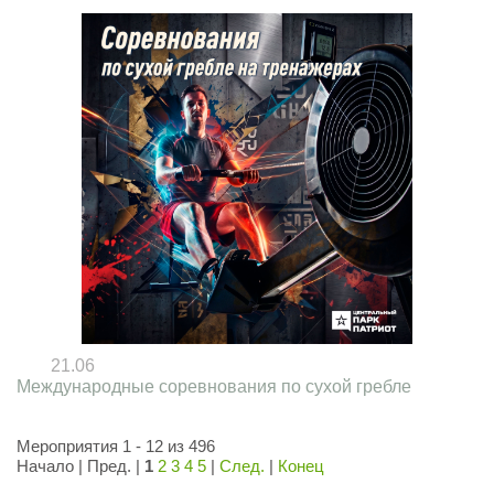
21.06
Международные соревнования по сухой гребле
Мероприятия 1 - 12 из 496
Начало | Пред. |
1
2
3
4
5
|
След.
|
Конец