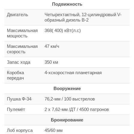
Подвижность
Двигатель
Четырехтактный, 12-цилиндровый V-
образный дизель В-2
Максимальная
368( 400) кВт(л.с)
мощность
Максимальная
47 км/ч
скорость
Запас хода
350 км
Коробка
4-хскоростная планетарная
передач
Вооружение
Пушка Ф-34
76,2-мм / 100 выстрелов
Пулемёт
2 х 7,62-мм /ДТ / 4500 патронов
Бронирование
Лоб корпуса
45/60 мм