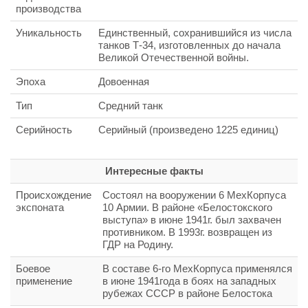
производства
Уникальность
Единственный, сохранившийся из числа
танков Т-34, изготовленных до начала
Великой Отечественной войны.
Эпоха
Довоенная
Тип
Средний танк
Серийность
Серийный (произведено 1225 единиц)
Интересные факты
Происхождение
Состоял на вооружении 6 МехКорпуса
экспоната
10 Армии. В районе «Белостокского
выступа» в июне 1941г. был захвачен
противником. В 1993г. возвращен из
ГДР на Родину.
Боевое
В составе 6-го МехКорпуса применялся
применение
в июне 1941года в боях на западных
рубежах СССР в районе Белостока