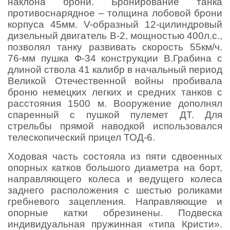
наклона брони. Бронирование танка
противоснарядное – толщина лобовой брони
корпуса 45мм. V-образный 12-цилиндровый
дизельный двигатель В-2, мощностью 400л.с.,
позволял танку развивать скорость 55км/ч.
76-мм пушка Ф-34 конструкции В.Грабина с
длиной ствола 41 калибр в начальный период
Великой Отечественной войны пробивала
броню немецких легких и средних танков с
расстояния 1500 м. Вооружение дополнял
спаренный с пушкой пулемет ДТ. Для
стрельбы прямой наводкой использовался
телескопический прицел ТОД-6.
Ходовая часть состояла из пяти сдвоенных
опорных катков большого диаметра на борт,
направляющего колеса и ведущего колеса
заднего расположения с шестью роликами
гребневого зацепления. Направляющие и
опорные катки обрезинены. Подвеска
индивидуальная пружинная «типа Кристи».