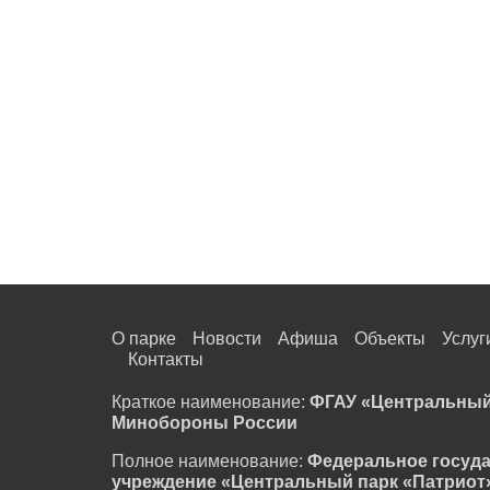
О парке
Новости
Афиша
Объекты
Услуг
Контакты
Краткое наименование:
ФГАУ «Центральный
Минобороны России
Полное наименование:
Федеральное госуд
учреждение «Центральный парк «Патриот