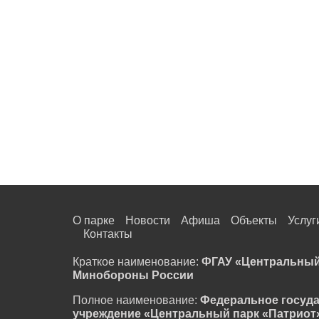
О парке
Новости
Афиша
Объекты
Услуг
Контакты
Краткое наименование:
ФГАУ «Центральный
Минобороны России
Полное наименование:
Федеральное госуд
учреждение «Центральный парк «Патриот