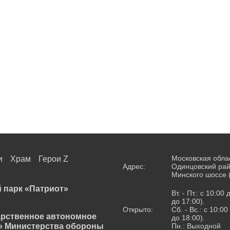
Московская обла
и
Храм
Герои Z
Адрес:
Одинцовский рай
Минского шоссе 
 парк «Патриот»
Вт. - Пт.: с 10:00
до 17:00).
Открыто:
Сб. - Вс.: с 10:0
арственное автономное
до 18:00).
» Министерства обороны
Пн.: Выходной