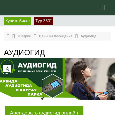
Купить билет
Тур 360°
О парке
Цены на посещение
Аудиогид
АУДИОГИД
Арендовать аудиогид онлайн