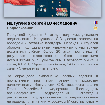
Иштуганов Сергей Вячеславович
Подполковник
Передовой десантный отряд под командованием
подполковника Иштуганова С.В. десантировался на
аэродром и захватил плацдарм. Перейдя к круговой
обороне, под шквальным минометным огнем воины-
десантники отбили более 20 атак противника. В
результате ожесточенных боев отважными
десантниками были уничтожены 1 вертолет Ми-24, 4
танка, 6 БМП, 7 бронеавтомобилей, 140 человек живой
силы и 9 человек взяты в плен.
За образцовое выполнение боевых заданий и
проявленные при этом отвагу и мужество
подполковнику Иштуганову С.В. присвоено звание
Героя Российской Федерации. Шестнадцать
военнослужащих подразделения награждены
различными государственными и ведомственными
наградами, пять из них – орденом Мужества, семь –