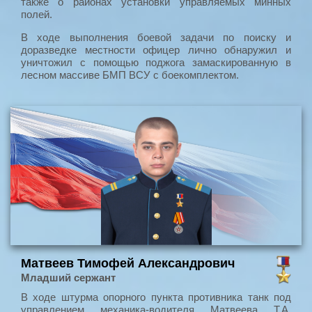
также о районах установки управляемых минных
полей.
В ходе выполнения боевой задачи по поиску и
доразведке местности офицер лично обнаружил и
уничтожил с помощью поджога замаскированную в
лесном массиве БМП ВСУ с боекомплектом.
Матвеев Тимофей Александрович
Младший сержант
В ходе штурма опорного пункта противника танк под
управлением механика-водителя Матвеева Т.А.