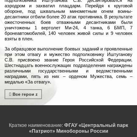
подполковника Иштуганова С.В. десантировался на
аэродром и захватил плацдарм. Перейдя к круговой
обороне, под шквальным минометным огнем воины-
десантники отбили более 20 атак противника. В результате
ожесточенных боев отважными десантниками были
уничтожены 1 вертолет Ми-24, 4 танка, 6 БМП, 7
бронеавтомобилей, 140 человек живой силы и 9 человек
взяты в плен.
За образцовое выполнение боевых заданий и проявленные
при этом отвагу и мужество подполковнику Иштуганову
С.В. присвоено звание Героя Российской Федерации.
Шестнадцать военнослужащих подразделения награждены
различными государственными и ведомственными
наградами, пять из них – орденом Мужества, семь –
медалью «За отвагу».
Все герои z
Краткое наименование:
ФГАУ «Центральный парк
«Патриот» Минобороны России