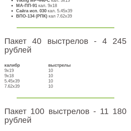
Viking MP-446-С
кал. 9х19
МА-ПП-91
кал. 9х18
Сайга исп. 030
кал. 5.45х39
ВПО-134 (РПК)
кал 7.62х39
Пакет 40 выстрелов - 4 245
рублей
калибр
выстрелы
9х19
10
9х18
10
5.45х39
10
7.62х39
10
Пакет 100 выстрелов - 11 180
рублей