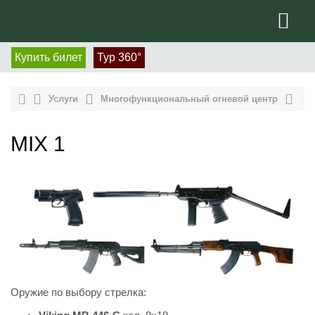
Купить билет
Тур 360°
Услуги
Многофункциональный огневой центр
Пе
MIX 1
Оружие по выбору стрелка: