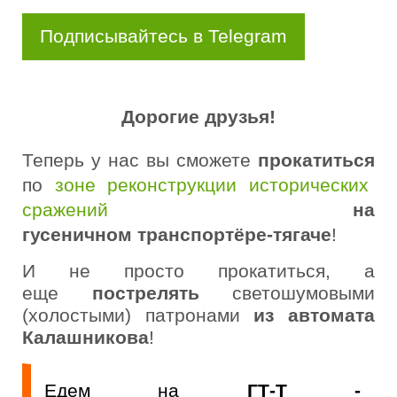
Подписывайтесь в Telegram
Дорогие друзья!
Теперь у нас вы сможете
прокатиться
по
зоне реконструкции исторических
сражений
на
гусеничном
транспортёре-тягаче
!
И не просто прокатиться, а
еще
пострелять
светошумовыми
(холостыми) патронами
из автомата
Калашникова
!
Едем на
ГТ-Т -