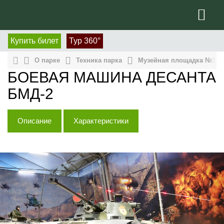
Купить билет
Тур 360°
О парке
Техника парка
Музейная площадка №1: э
БОЕВАЯ МАШИНА ДЕСАНТА
БМД-2
Описание
Характеристики