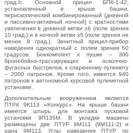
град./с. Основной прицел БПК-1-42,
установленный в крыше башни,
перископический комбинированный (дневной
и пассивно-активный ночной) с кратностями
увеличения в дневной ветви х6 (поле зрения
10 град.) и в ночной ветви х5 (поле зрения не
менее 8 град.). Зенитный прицел-прибор
наведения однократный с полем зрения 50
градусов. Боекомплект к пушке – 300
бронебойно-трассирующих и осколчно-
фугасных быстрелов, к спаренному пулемету
– 2000 патронов. Кроме того, имеется 940
патронов к автономной курсовой пулеметной
установке.
Дополнительным вооружением является
ПТРК 9К113 «Конкурс». На крыше башни
имеется штырь для монтажа пусковой
установки 9П135М. В укладке машины
размещены две ПТУР 9М111 (9М111-2) и
одна 9М113. Углы наведения ПТУР по