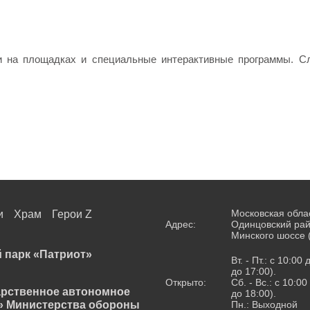
и на площадках и специальные интерактивные программы. С
Московская обла
и
Храм
Герои Z
Адрес:
Одинцовский рай
Минского шоссе 
 парк «Патриот»
Вт. - Пт.: с 10:00
до 17:00).
Открыто:
Сб. - Вс.: с 10:0
арственное автономное
до 18:00).
» Министерства обороны
Пн.: Выходной