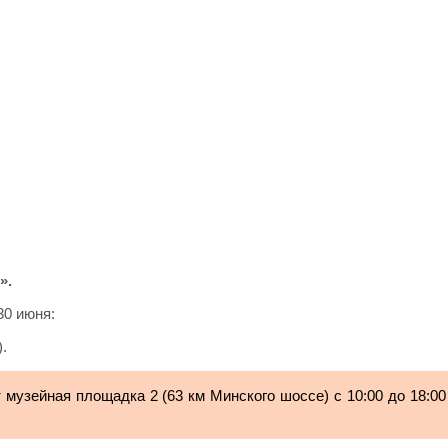
».
30 июня:
).
т музейная площадка 2 (63 км Минского шоссе) с 10:00 до 18:00