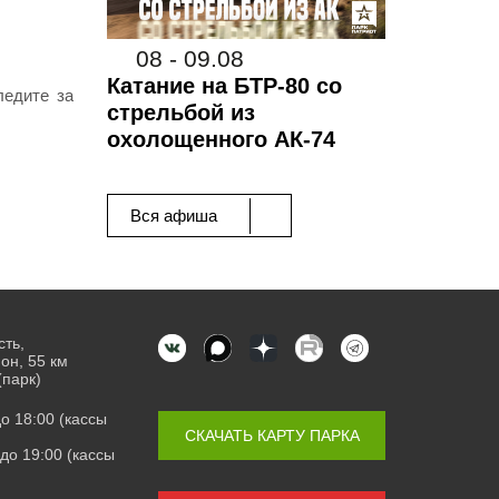
08 - 09.08
Катание на БТР-80 со
ледите за
стрельбой из
охолощенного АК-74
Вся афиша
сть,
он, 55 км
(парк)
 до 18:00 (кассы
СКАЧАТЬ КАРТУ ПАРКА
0 до 19:00 (кассы