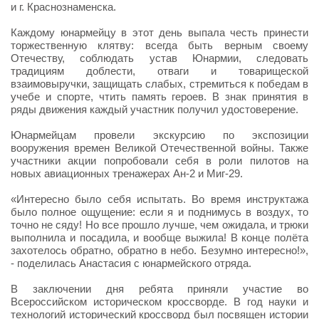
и г. Краснознаменска.
Каждому юнармейцу в этот день выпала честь принести
торжественную клятву: всегда быть верным своему
Отечеству, соблюдать устав Юнармии, следовать
традициям доблести, отваги и товарищеской
взаимовыручки, защищать слабых, стремиться к победам в
учебе и спорте, чтить память героев. В знак принятия в
ряды движения каждый участник получил удостоверение.
Юнармейцам провели экскурсию по экспозиции
вооружения времен Великой Отечественной войны. Также
участники акции попробовали себя в роли пилотов на
новых авиационных тренажерах Ан-2 и Миг-29.
«Интересно было себя испытать. Во время инструктажа
было полное ощущение: если я и поднимусь в воздух, то
точно не сяду! Но все прошло лучше, чем ожидала, и трюки
выполнила и посадила, и вообще выжила! В конце полёта
захотелось обратно, обратно в небо. Безумно интересно!»,
- поделилась Анастасия с юнармейского отряда.
В заключении дня ребята приняли участие во
Всероссийском историческом кроссворде. В год науки и
технологий исторический кроссворд был посвящен истории