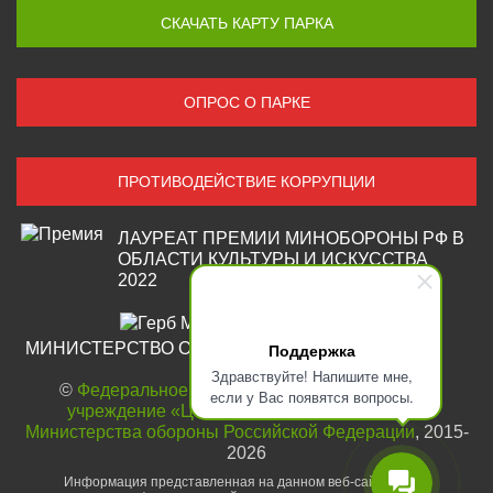
СКАЧАТЬ КАРТУ ПАРКА
ОПРОС О ПАРКЕ
ПРОТИВОДЕЙСТВИЕ КОРРУПЦИИ
ЛАУРЕАТ ПРЕМИИ МИНОБОРОНЫ РФ В
ОБЛАСТИ КУЛЬТУРЫ И ИСКУССТВА
2022
МИНИСТЕРСТВО ОБОРОНЫ
Поддержка
Здравствуйте! Напишите мне,
©
Федеральное государственное автономное
если у Вас появятся вопросы.
учреждение «Центральный парк «Патриот»
Министерства обороны Российской Федерации
, 2015-
2026
Информация представленная на данном веб-сайте носит