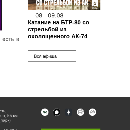
08 - 09.08
Катание на БТР-80 со
стрельбой из
охолощенного АК-74
 есть в
Вся афиша
сть,
он, 55 км
(парк)