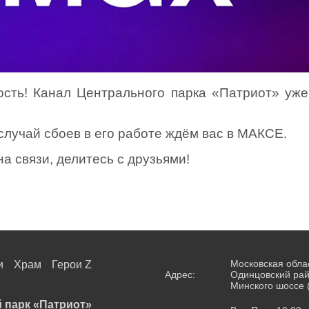
ость! Канал Центрального парка «Патриот» уже
случай сбоев в его работе ждём вас в MAКСЕ.
на связи, делитесь с друзьями!
Московская обла
и
Храм
Герои Z
Адрес:
Одинцовский рай
Минского шоссе 
 парк «Патриот»