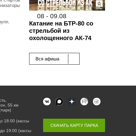
анизаторы
08 - 09.08
рупп.
Катание на БТР-80 со
стрельбой из
охолощенного АК-74
Вся афиша
сть,
он, 55 км
(парк)
 до 18:00 (кассы
СКАЧАТЬ КАРТУ ПАРКА
0 до 19:00 (кассы