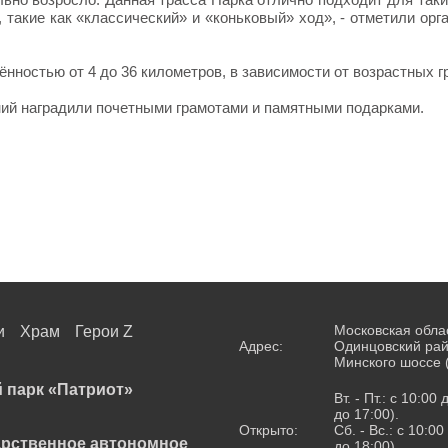
 такие как «классический» и «коньковый» ход», - отметили орг
нностью от 4 до 36 километров, в зависимости от возрастных г
ний наградили почетными грамотами и памятными подарками.
Московская обла
и
Храм
Герои Z
Адрес:
Одинцовский рай
Минского шоссе 
 парк «Патриот»
Вт. - Пт.: с 10:00
до 17:00).
Открыто:
Сб. - Вс.: с 10:0
арственное автономное
до 18:00).