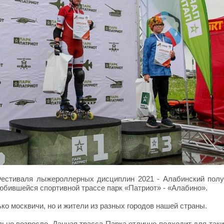
 Фестиваля лыжероллерных дисциплин 2021 - Алабинский пол
бившейся спортивной трассе парк «Патриот» - «Алабино».
ко москвичи, но и жители из разных городов нашей страны.
ьно возросло. Данная трасса Парка отлично подходит для таки