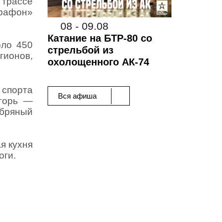
трассе
рафон»
08 - 09.08
Катание на БТР-80 со
оло 450
стрельбой из
гионов,
охолощенного АК-74
спорта
Вся афиша
Игорь —
ебряный
я кухня
оги.