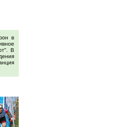
фон в
вное
т". В
дения
анция