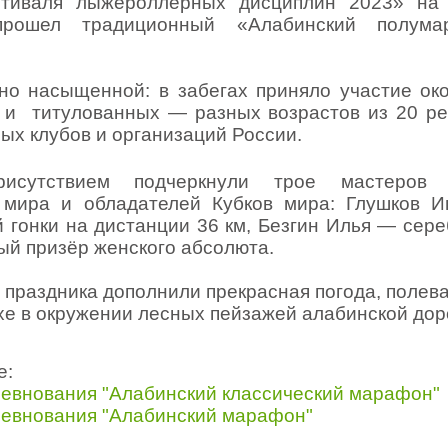
стиваля лыжероллерных дисциплин 2023» на 
прошел традиционный «Алабинский полума
но насыщенной: в забегах приняло участие ок
 и титулованных — разных возрастов из 20 ре
ных клубов и организаций России.
исутствием подчеркнули трое мастеров 
 мира и обладателей Кубков мира: Глушков 
 гонки на дистанции 36 км, Безгин Илья — сер
ый призёр женского абсолюта.
праздника дополнили прекрасная погода, полева
хе в окружении лесных пейзажей алабинской дор
е:
внования "Алабинский классический марафон"
евнования "Алабинский марафон"