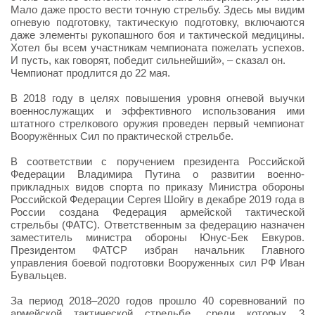
Мало даже просто вести точную стрельбу. Здесь мы видим
огневую подготовку, тактическую подготовку, включаются
даже элементы рукопашного боя и тактической медицины.
Хотел бы всем участникам чемпионата пожелать успехов.
И пусть, как говорят, победит сильнейший», – сказал он.
Чемпионат продлится до 22 мая.
В 2018 году в целях повышения уровня огневой выучки
военнослужащих и эффективного использования ими
штатного стрелкового оружия проведен первый чемпионат
Вооружённых Сил по практической стрельбе.
В соответствии с поручением президента Российской
Федерации Владимира Путина о развитии военно-
прикладных видов спорта по приказу Министра обороны
Российской Федерации Сергея Шойгу в декабре 2019 года в
России создана Федерация армейской тактической
стрельбы (ФАТС). Ответственным за федерацию назначен
заместитель министра обороны Юнус-Бек Евкуров.
Президентом ФАТСР избран начальник Главного
управления боевой подготовки Вооруженных сил РФ Иван
Бувальцев.
За период 2018–2020 годов прошло 40 соревнований по
армейской тактической стрельбе, среди которых 3