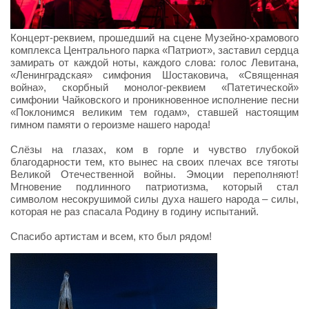
Концерт‑реквием, прошедший на сцене Музейно-храмового
комплекса Центрального парка «Патриот», заставил сердца
замирать от каждой ноты, каждого слова: голос Левитана,
«Ленинградская» симфония Шостаковича, «Священная
война», скорбный монолог-реквием «Патетической»
симфонии Чайковского и проникновенное исполнение песни
«Поклонимся великим тем годам», ставшей настоящим
гимном памяти о героизме нашего народа!
Слёзы на глазах, ком в горле и чувство глубокой
благодарности тем, кто вынес на своих плечах все тяготы
Великой Отечественной войны. Эмоции переполняют!
Мгновение подлинного патриотизма, который стал
символом несокрушимой силы духа нашего народа – силы,
которая не раз спасала Родину в годину испытаний.
Спасибо артистам и всем, кто был рядом!