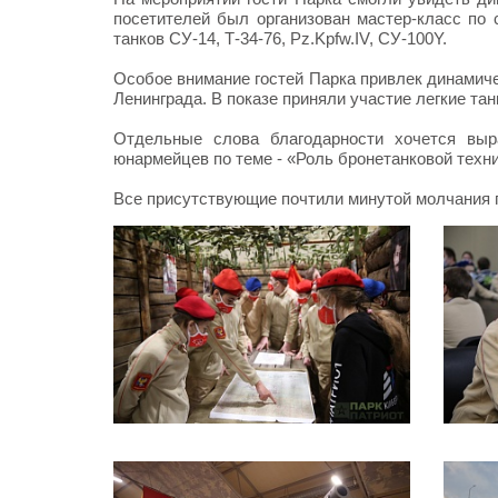
посетителей был организован мастер-класс по 
танков СУ-14, Т-34-76, Pz.Kpfw.IV, СУ-100Y.
Особое внимание гостей Парка привлек динамиче
Ленинграда. В показе приняли участие легкие танки
Отдельные слова благодарности хочется вы
юнармейцев по теме - «Роль бронетанковой техн
Все присутствующие почтили минутой молчания 