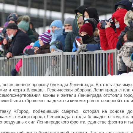
, посвященное прорыву блокады Ленинграда. В столь значимую 
мии и жертв блокады. Героическая оборона Ленинграда стала
 самопожертвования воины и жители Ленинграда отстояли горо
чики были отброшены на десятки километров от северной стол
тавку «Город, победивший смерть», которая на основе док
ажет о жизни города Ленинграда в годы блокады, о том, как 
но-воздушных сил Ленинградского фронта, единстве фронта и ты
намический показ бронетанковой техники. Так же для самых 