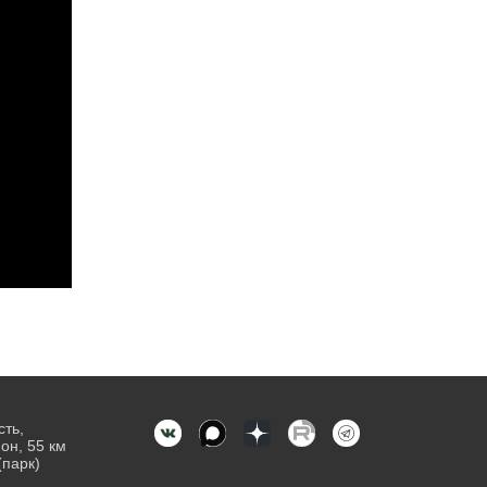
сть,
он, 55 км
(парк)