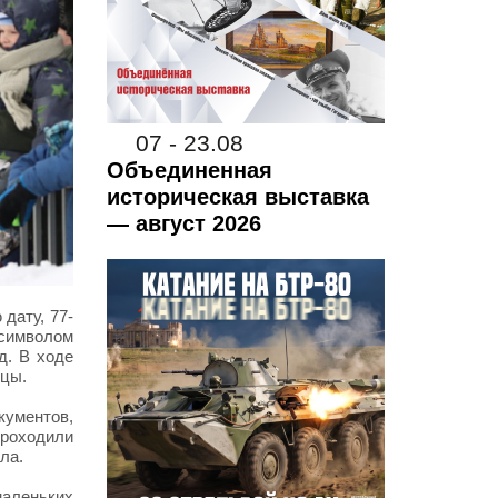
07 - 23.08
Объединенная
историческая выставка
— август 2026
дату, 77-
 символом
д. В ходе
ицы.
ументов,
проходили
ла.
маленьких