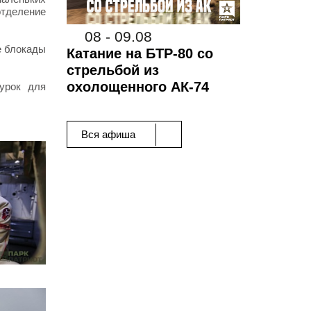
отделение
08 - 09.08
е блокады
Катание на БТР-80 со
стрельбой из
охолощенного АК-74
урок для
Вся афиша