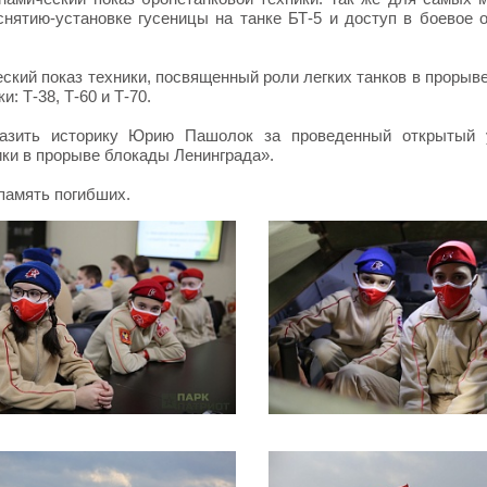
снятию-установке гусеницы на танке БТ-5 и доступ в боевое 
ский показ техники, посвященный роли легких танков в прорыв
: Т-38, Т-60 и Т-70.
разить историку Юрию Пашолок за проведенный открытый 
ики в прорыве блокады Ленинграда».
память погибших.