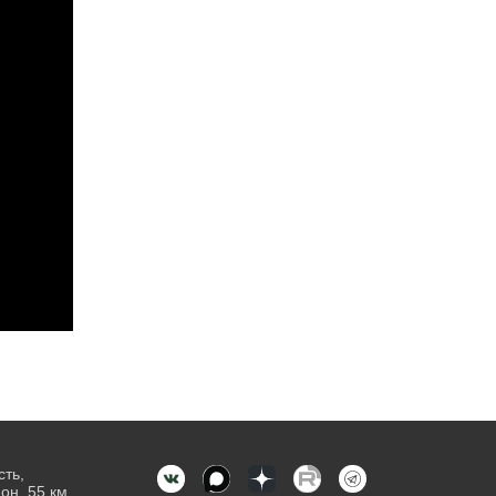
сть,
он, 55 км