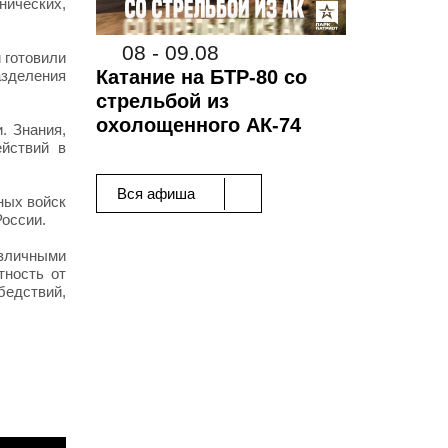
нических,
08 - 09.08
 готовили
Катание на БТР-80 со
зделения
стрельбой из
охолощенного АК-74
. Знания,
йствий в
Вся афиша
ных войск
России.
зличными
тность от
бедствий,