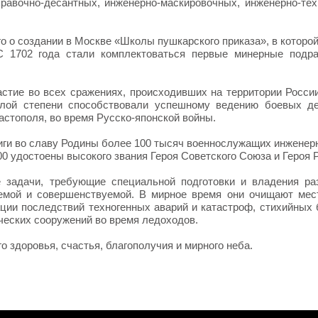
равочно-десантных, инженерно-маскировочных, инженерно-тех
го о создании в Москве «Школы пушкарского приказа», в которой
С 1702 года стали комплектоваться первые минерные подра
тие во всех сражениях, происходивших на территории России
алой степени способствовали успешному ведению боевых де
астополя, во время Русско-японской войны.
иги во славу Родины более 100 тысяч военнослужащих инженер
0 удостоены высокого звания Героя Советского Союза и Героя 
задачи, требующие специальной подготовки и владения ра
емой и совершенствуемой. В мирное время они очищают мес
ции последствий техногенных аварий и катастроф, стихийных 
ческих сооружений во время ледоходов.
о здоровья, счастья, благополучия и мирного неба.