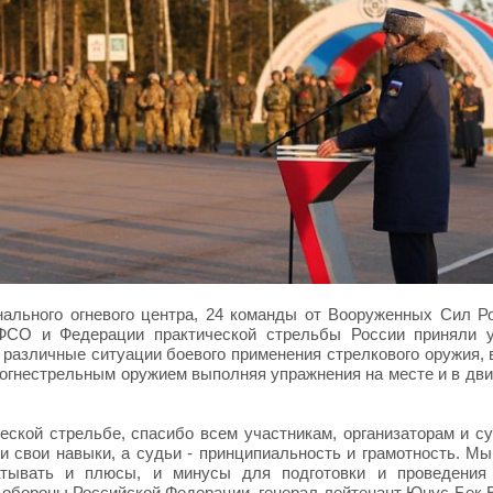
нального огневого центра, 24 команды от Вооруженных Сил Р
 ФСО и Федерации практической стрельбы России приняли у
различные ситуации боевого применения стрелкового оружия, 
огнестрельным оружием выполняя упражнения на месте и в дви
ской стрельбе, спасибо всем участникам, организаторам и с
 свои навыки, а судьи - принципиальность и грамотность. Мы
атывать и плюсы, и минусы для подготовки и проведения
 обороны Российской Федерации, генерал-лейтенант Юнус-Бек 