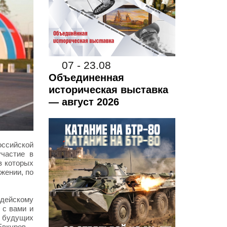
07 - 23.08
Объединенная
историческая выставка
— август 2026
оссийской
частие в
в которых
жении, по
удейскому
 с вами и
 будущих
Евкуров.