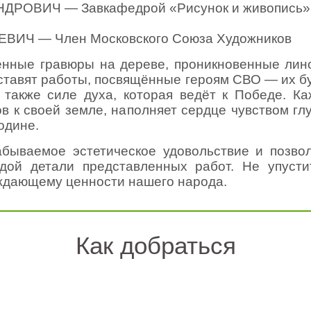
ОВИЧ — Завкафедрой «Рисунок и живопись» М
ИЧ — Член Московского Союза Художников
енные гравюры на дереве, проникновенные лин
дставят работы, посвящённые героям СВО — их б
а также силе духа, которая ведёт к Победе. К
 к своей земле, наполняет сердце чувством глу
одине.
бываемое эстетическое удовольствие и позвол
ждой детали представленных работ. Не упустит
ждающему ценности нашего народа.
Как добраться