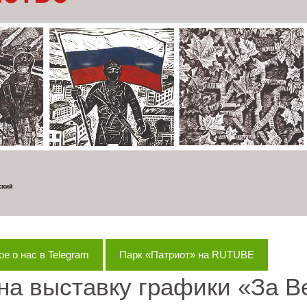
е о нас в Telegram
Парк «Патриот» на RUTUBE
на выставку графики «За Ве