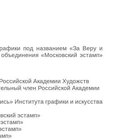
графики под названием «За Веру и
 объединения «Московский эстамп»
оссийской Академии Художств
льный член Российской Академии
» Института графики и искусства
ский эстамп»
эстамп»
эстамп»
амп»