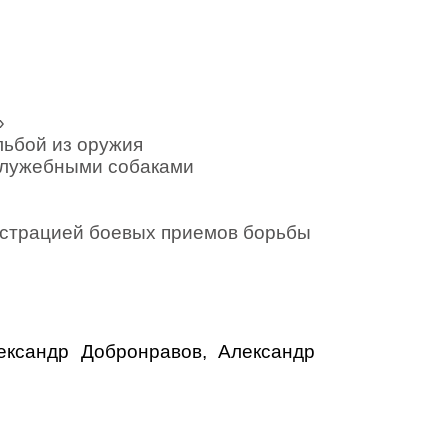
»
льбой из оружия
служебными собаками
нстрацией боевых приемов борьбы
ксандр Добронравов, Александр