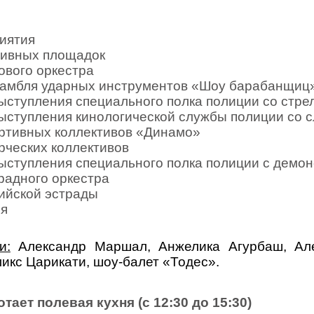
иятия
тивных площадок
ового оркестра
самбля ударных инструментов «Шоу барабанщиц
ыступления специального полка полиции со стре
ыступления кинологической службы полиции со 
ртивных коллективов «Динамо»
рческих коллективов
ыступления специального полка полиции с демо
радного оркестра
ийской эстрады
ия
и:
Александр Маршал, Анжелика Агурбаш, Але
икс Царикати, шоу-балет «Тодес».
ает полевая кухня (с 12:30 до 15:30)