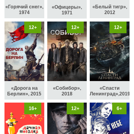
«Горячий снег»,
«Белый тигр»,
«Офицеры»,
1974
2012
1971
12+
12+
12+
«Дорога на
«Собибор»,
«Спасти
Берлин», 2015
2018
Ленинград»,2019
16+
12+
6+