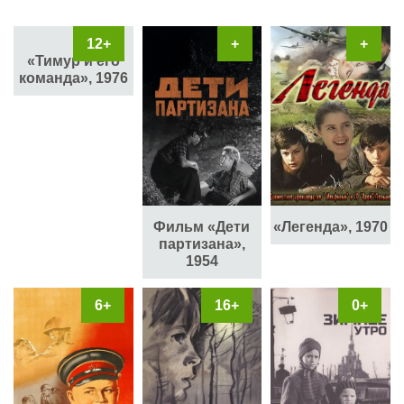
12+
+
+
«Тимур и его
команда», 1976
Фильм «Дети
«Легенда», 1970
партизана»,
1954
6+
16+
0+