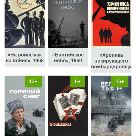
«На войне как
«Балтийское
«Хроника
на войне», 1968
небо», 1960
пикирующего
бомбардировщик
12+
0+
16+