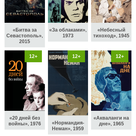
«Битва за
«За облаками»,
«Небесный
Севастополь»,
1973
тихоход», 1945
2015
12+
12+
12+
«20 дней без
«Акваланги на
«Нормандия-
войны», 1976
дне», 1965
Неман», 1959