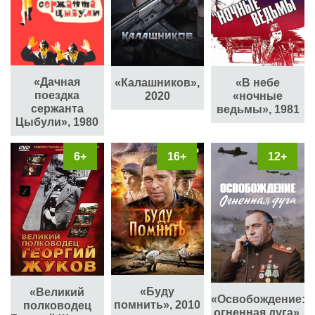
«Дачная
«Калашников»,
«В небе
поездка
2020
«ночные
сержанта
ведьмы», 1981
Цыбули», 1980
6+
16+
12+
«Буду
«Великий
«Освобождение:
помнить», 2010
полководец
огненная дуга»,