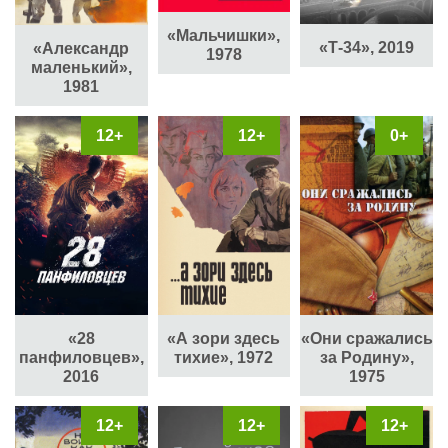
«Мальчишки»,
«Т-34», 2019
«Александр
1978
маленький»,
1981
12+
12+
0+
«А зори здесь
«Они сражались
«28
тихие», 1972
за Родину»,
панфиловцев»,
1975
2016
12+
12+
12+