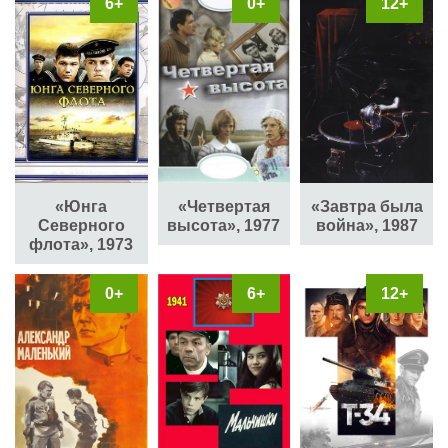
6+
0+
12+
«Юнга
«Завтра была
«Четвертая
Северного
война», 1987
высота», 1977
флота», 1973
0+
6+
12+