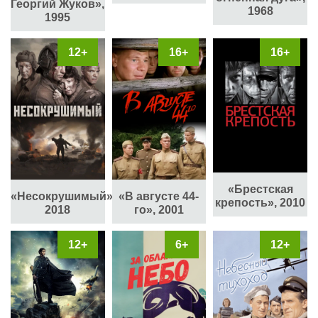
Георгий Жуков»,
1968
1995
12+
16+
16+
«Брестская
«Несокрушимый»,
«В августе 44-
крепость», 2010
2018
го», 2001
12+
6+
12+