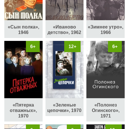
«Сын полка»,
«Иваново
«Зимнее утро»,
1946
детство», 1962
1966
6+
12+
6+
«Зеленые
«Полонез
«Пятерка
цепочки», 1970
Огинского»,
отважных»,
1971
1970