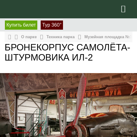
Купить билет
Тур 360°
О парке
Техника парка
Музейная площадка №1, па
БРОНЕКОРПУС САМОЛЁТА-
ШТУРМОВИКА ИЛ-2