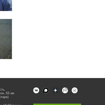
сть,
он, 55 км
(парк)