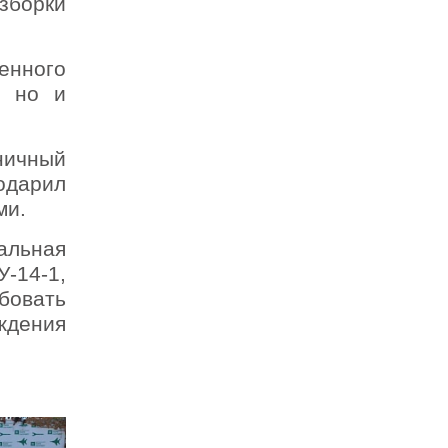
зборки
енного
, но и
ничный
одарил
ми.
альная
-14-1,
бовать
ждения