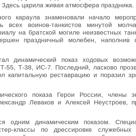
. Здесь царила живая атмосфера праздника.
ного караула знаменовали начало меропр
ь всех воинов-танкистов минутой молч
риалу на братской могиле неизвестных танк
ершен праздничный молебен, наполнив 
ал динамический показ ходовых возмож
 Т-55, Т-38, ИС-7. Последний, ласково про
ел капитальную реставрацию и поразил зр
ического показа Герои России, члены э
лександр Леваков и Алексей Неустроев, п
лся одним динамическим показом.
Специ
стер-классы по дрессировке служебных 