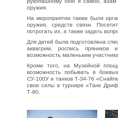
рукопашному бою и самбо, азам
оружия.
На мероприятии также были орга
оружия, средств связи. Посети
потрогать их, а также задать воп
Для детей была подготовлена спе
аквагрим, роспись пряников 
возможность маленьким участника
Кроме того, на Музейной пло
возможность побывать в боевых
СУ-100У и танков Т-34-76 «Снайпер
свои силы в турнире «Танк Дри
Т-80.