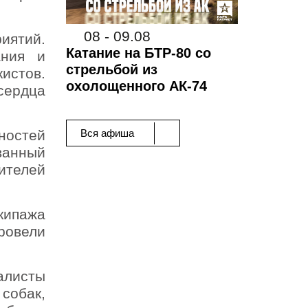
08 - 09.08
иятий.
Катание на БТР-80 со
ания и
стрельбой из
истов.
охолощенного АК-74
сердца
Вся афиша
ностей
званный
ителей
кипажа
ровели
алисты
собак,