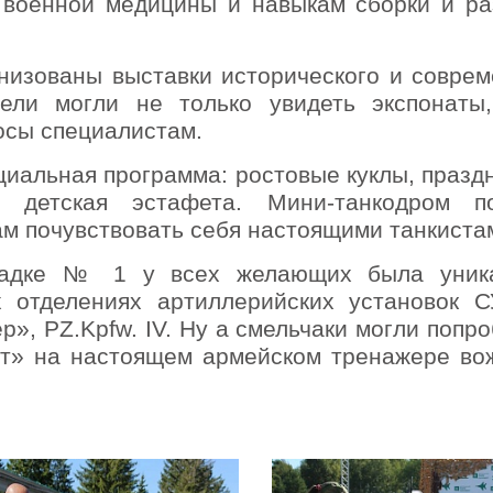
 военной медицины и навыкам сборки и ра
низованы выставки исторического и соврем
тели могли не только увидеть экспонаты
росы специалистам.
циальная программа: ростовые куклы, празд
и детская эстафета. Мини-танкодром п
м почувствовать себя настоящими танкиста
щадке № 1 у всех желающих была уник
 отделениях артиллерийских установок СУ
», PZ.Kpfw. IV. Ну а с
мельчаки могли попро
фт» на настоящем армейском тренажере во