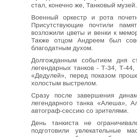
стал, конечно же, Танковый музей
Военный оркестр и рота почет
Присутствующие почтили памят
возложили цветы и венки к мемо
Также отцом Андреем был сов
благодатным духом.
Долгожданным событием дня ст
легендарных танков - Т-34, Т-44,
«Дедулей», перед показом прош
холостым выстрелом.
Сразу после завершения динам
легендарного танка «Алеша», А
автограф-сессию со зрителями.
День танкиста не ограничива
подготовили увлекательные ма