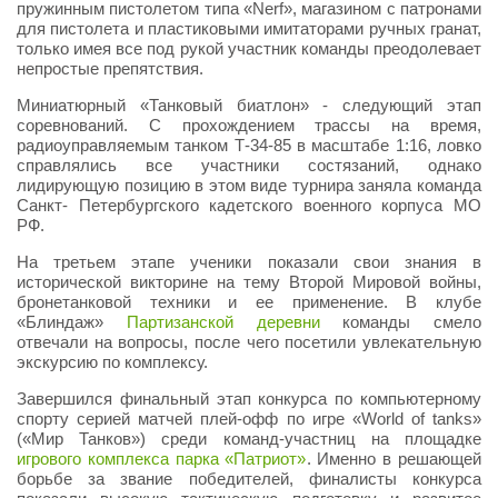
пружинным пистолетом типа «Nerf», магазином с патронами
для пистолета и пластиковыми имитаторами ручных гранат,
только имея все под рукой участник команды преодолевает
непростые препятствия.
Миниатюрный «Танковый биатлон» - следующий этап
соревнований. С прохождением трассы на время,
радиоуправляемым танком Т-34-85 в масштабе 1:16, ловко
справлялись все участники состязаний, однако
лидирующую позицию в этом виде турнира заняла команда
Санкт- Петербургского кадетского военного корпуса МО
РФ.
На третьем этапе ученики показали свои знания в
исторической викторине на тему Второй Мировой войны,
бронетанковой техники и ее применение. В клубе
«Блиндаж»
Партизанской деревни
команды смело
отвечали на вопросы, после чего посетили увлекательную
экскурсию по комплексу.
Завершился финальный этап конкурса по компьютерному
спорту серией матчей плей-офф по игре «World of tanks»
(«Мир Танков») среди команд-участниц на площадке
игрового комплекса парка «Патриот»
. Именно в решающей
борьбе за звание победителей, финалисты конкурса