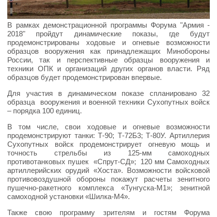
В рамках демонстрационной программы Форума "Армия -
2018" пройдут динамические показы, где будут
продемонстрированы ходовые и огневые возможности
образцов вооружения как принадлежащих Минобороны
России, так и перспективные образцы вооружения и
техники ОПК и организаций других органов власти. Ряд
образцов будет продемонстрирован впервые.
Для участия в динамическом показе спланировано 32
образца вооружения и военной техники Сухопутных войск
– порядка 100 единиц.
В том числе, свои ходовые и огневые возможности
продемонстрируют танки: Т-90; Т-72Б3; Т-80У. Артиллерия
Сухопутных войск продемонстрирует огневую мощь и
точность стрельбы из 125-мм самоходных
противотанковых пушек «Спрут-СД»; 120 мм Самоходных
артиллерийских орудий «Хоста». Возможности войсковой
противовоздушной обороны покажут расчеты зенитного
пушечно-ракетного комплекса «Тунгуска-М1»; зенитной
самоходной установки «Шилка-М4».
Также свою программу зрителям и гостям Форума