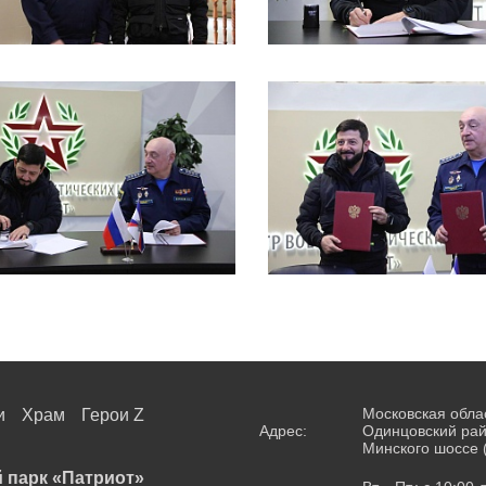
Московская обла
и
Храм
Герои Z
Адрес:
Одинцовский рай
Минского шоссе 
 парк «Патриот»