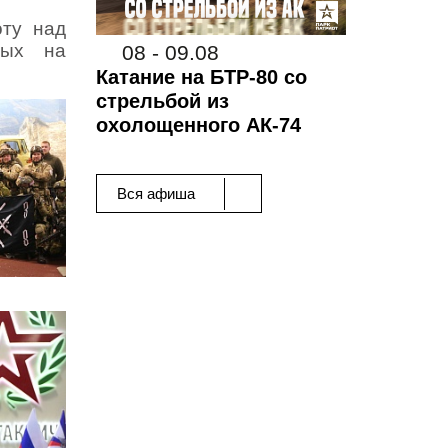
оту над
ных на
08 - 09.08
Катание на БТР-80 со
стрельбой из
охолощенного АК-74
Вся афиша