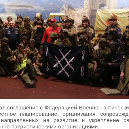
л соглашение с Федерацией Военно-Тактических
естное планирование, организация, сопровож
 направленных на развитие и укрепление св
нно-патриотическими организациями.