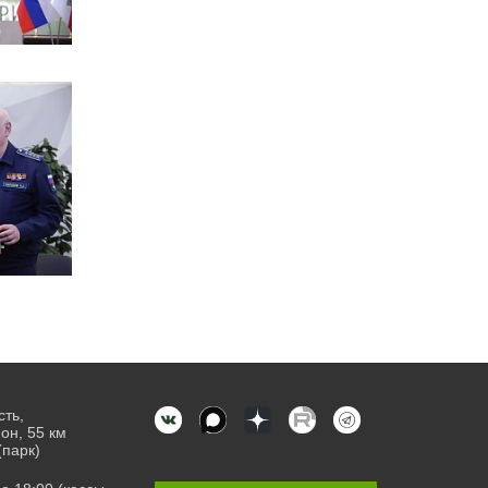
сть,
он, 55 км
(парк)