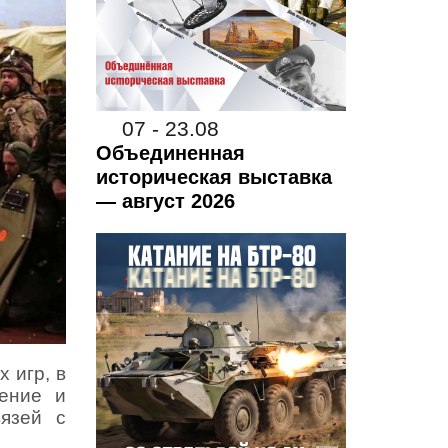
07 - 23.08
Объединенная
историческая выставка
— август 2026
 игр, в
дение и
язей с