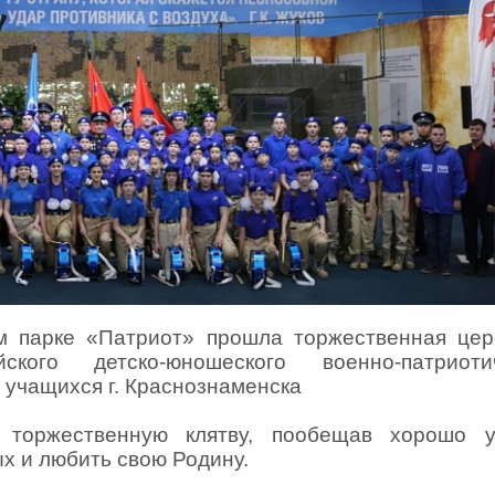
м парке «Патриот» прошла торжественная це
ого детско-юношеского военно-патриотич
учащихся г. Краснознаменска
 торжественную клятву, пообещав хорошо уч
х и любить свою Родину.