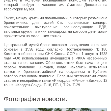
участие в молебне, посвященном погибшим танкистам,
который пройдет в часовне им. Дмитрия Донскова на
территории музея.
Также, между крытыми павильонами, в которых размещена
бронетехника, для гостей был организован концерт,
показательное выступление военнослужащих ВДВ,
выставка оружия и мини танкодром, на котором дети могли
прокатиться на маленьких танках.
Центральный музей бронетанкового вооружения и техники
основан в 1938 году, согласно Постановлению №180
Комитета обороны при СНК Союза ССР от 1 августа 1938
года «Об использовании имеющихся в РККА несерийных
старых типов танков». Сбор коллекции был начат еще в
первой половине 30-годов, когда начались испытания
танков и бронеавтомобилей на созданном в Кубинке
автобронетанковом полигоне. Первыми экспонатами стали
старые и несерийные танки «Рикардо», «Рено», «Виккерс 12
тонн», «Карден-Лойд», Т-18, ПТ-1, Т-24, Т-29.
Фотографии новости: