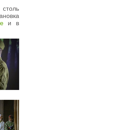
 столь
ановка
е
и в