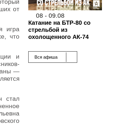
оторый
ших от
08 - 09.08
Катание на БТР-80 со
я игра
стрельбой из
е, что
охолощенного АК-74
ации и
Вся афиша
ников-
раны —
ляется
н стал
ненное
льевна
вского