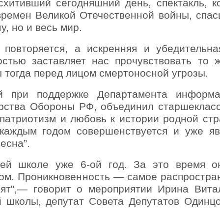
схитивший сегодняшний день, спектакль, к
 времен Великой Отечественной войны, спас
, но и весь мир.
 повторяется, а искренняя и убедительна
стью заставляет нас прочувствовать то ж
 тогда перед лицом смертоносной угрозы.
ый при поддержке Департамента информ
рства Обороны РФ, объединил старшекласс
х патриотизм и любовь к истории родной ст
 каждым годом совершенствуется и уже яв
есна”.
шей школе уже 6-ой год. За это время о
ом. Проникновенность — самое распростра
бят",— говорит о мероприятии Ирина Вита
й школы, депутат Совета Депутатов Одинцо