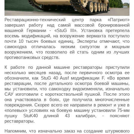
Реставрационно-технический центр парка «Патриот»
завершил работу над самой массовой бронированной
машиной Германии - «StuG III». Установка претерпела
восемь модификаций, на вооружение вермахта поступило
почти 10 тысяч боевых единиц. Эксперты отмечают, что
самоходка отличалась низким силуэтом и мощным
вооружением, что позволило ей стать одним из лучших
противотанковых средств.
К работе по данной машине реставраторы приступили
несколько месяцев назад, после первичного осмотра ее
обозначили, как StuG 40 Ausf модификации F. «Во время
реставрации, после детального осмотра боевой машины,
мы установили, что самоходку видоизменяли, изначально
САУ изготовили с короткоствольной пушкой. После этого
она участвовала в боях, где получила многочисленные
повреждения. Скорее всего ее направили в ремонт и уже в
«полевых» условиях на боевую машину установили 75-мм
пушку StuK40 длиной 43 калибра», - поясняют
реставраторы.
Напомним, что изначально заказ на создание штурмового