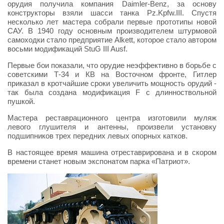
орудия получила компания Daimler-Benz, за основу
конструкторы взяли шасси танка
Pz.Kpfw.III. Спустя
несколько лет мастера собрали первые прототипы новой
САУ. В 1940 году основным производителем штурмовой
самоходки стало предприятие Alkett, которое стало автором
восьми модификаций StuG III Ausf.
Первые бои показали, что орудие неэффективно в борьбе с
советскими Т-34 и КВ на Восточном фронте, Гитлер
приказал в кротчайшие сроки увеличить мощность орудий -
так была создана модификация F с длинноствольной
пушкой.
Мастера реставрационного центра изготовили муляж
левого глушителя и антенны, произвели установку
подшипников трех передних левых опорных катков.
В настоящее время машина отреставрирована и в скором
времени станет новым экспонатом парка «Патриот».