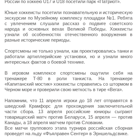
России по хоккею U17 и U18 посетили парк «Патриот».
Юные хоккеисты посетили познавательную и историческую
экскурсии по Музейному комплексу площадки №1. Ребята
с увлечением слушали рассказ о подвиге советского
народа и основных вехах Великой Победы. Хоккеисты
узнали об особенностях отечественного вооружения в
разные исторические периоды.
Спортсмены не только узнали, как проектировались танки и
работали артиллерийские установки, но и узнали много
интересных фактов о боевой технике.
В игровом комплексе спортсмены ощутили себя на
тренажере Т-80 в роли танкиста. На тренажере
«Капитанский мостик» хоккеисты справились со штормом в
Черном море и проверили свою меткость в тире «Вега».
Напомним, что 11 апреля игроки до 18 лет отправятся в
шведский Крамфорс для прохождения заключительной
части сбора. 13 апреля российские юниоры сыграют
товарищеский матч против Беларуси, 15 апреля — против
Канады, а 18 апреля матчем против Словакии.
Все матчи группового этапа турнира российская сборная
проведет на льду «Фъялравен Сентер» в Эрншельдсвике.