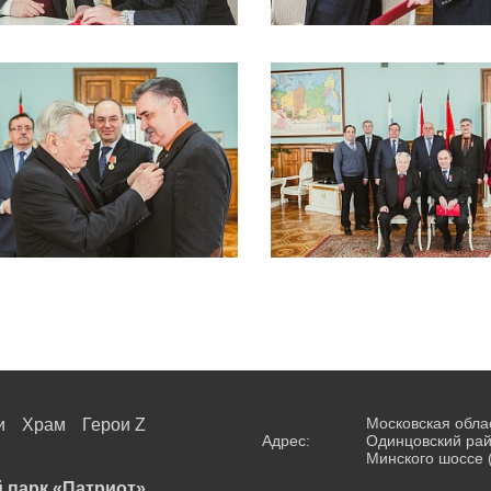
Московская обла
и
Храм
Герои Z
Адрес:
Одинцовский рай
Минского шоссе 
 парк «Патриот»