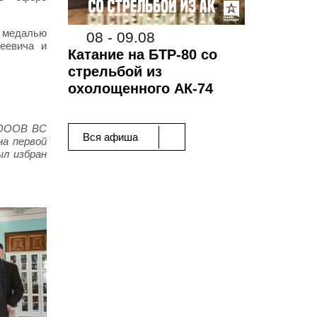
 медалью
08 - 09.08
еевича и
Катание на БТР-80 со
стрельбой из
охолощенного АК-74
 ОООВ ВС
Вся афиша
на первой
л избран