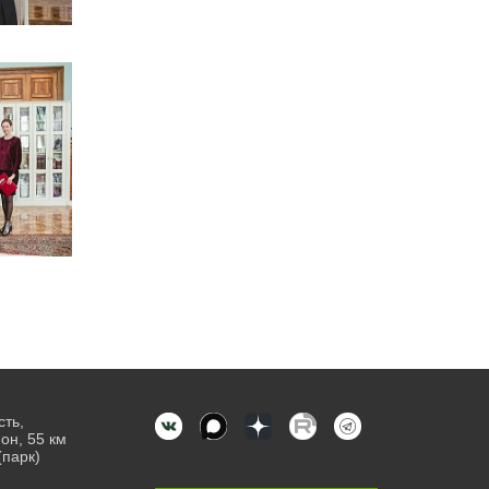
сть,
он, 55 км
(парк)