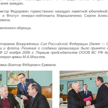
тания граждан.
ктор Федорович торжественно наградил памятной юбилейной
и и Флоту» генерал-лейтенанта Мирошниченко Сергея Алекс
евича.
вленного образца.
етеранов Вооружённых Сил Российской Федерации (далее —
и и флота. Решение о создании организации было принято 
РФ 12 ноября 2008 г. Первым председателем ОООВ ВС РФ бы
енерал армии М.А.Моисеев.
армии Виктор Фёдорович Ермаков.