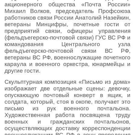
акционерного общества «Почта России»
Михаил Волков, председатель Профсоюза
работников связи России Анатолий Назейкин,
ветераны Минцифры, почетные гости от
предприятий связи, офицеры управления
(фельдъегерско-почтовой связи) ГУС ВС РФ и
командования Центрального узла
фельдъегерско-почтовой связи ВС РФ,
ветераны ВС РФ, военнослужащие почетного
караула и военного оркестра, юнармейцы и
другие гости.
Скульптурная композиция «Письмо из дома»
изображает две отдельные сцены: девочку,
опускающую почтовый конверт в ящик, и
солдата, который, стоя в окопе, получает это
письмо из рук военного почтальона.
Художественная работа посвящена труду
военных и гражданских почтальонов,
осуществляющих доставку корреспонденции
военнослужащим ВС РФ в зону проведения