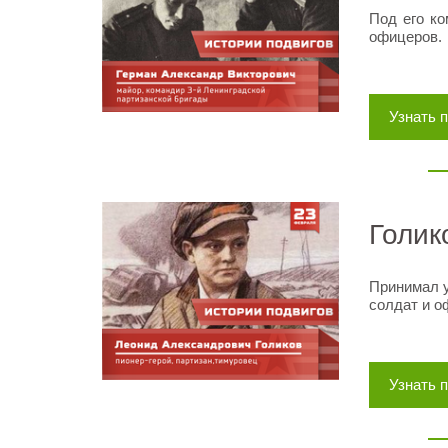
Под его к
офицеров.
Узнать 
Голик
Принимал у
солдат и о
Узнать 