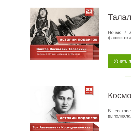
Талал
Ночью 7 а
фашистски
Узнать 
Космо
В составе
выполняла 