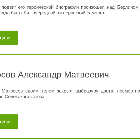
 подвиг его героической биографии произошел над Берлином
 когда был сбит очередной гитлеровский самолет.
подвиг
сов Александр Матвеевич
 Матросов своим телом закрыл амбразуру дзота, посмертн
оя Советского Союза.
подвиг