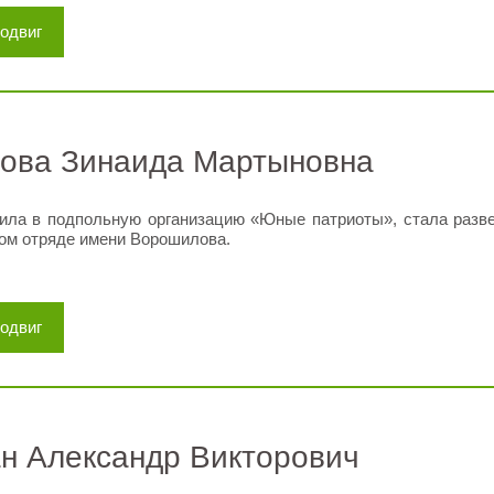
подвиг
ова Зинаида Мартыновна
пила в подпольную организацию «Юные патриоты», стала разв
ом отряде имени Ворошилова.
подвиг
н Александр Викторович