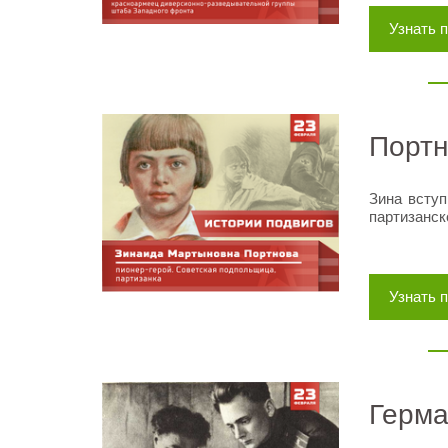
Узнать 
Портн
Зина всту
партизанск
Узнать 
Герма