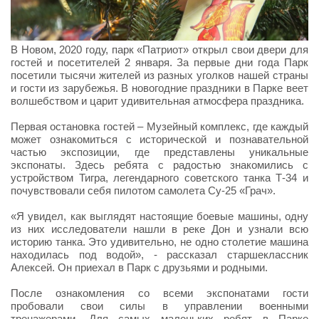
В Новом, 2020 году, парк «Патриот» открыл свои двери для
гостей и посетителей 2 января. За первые дни года Парк
посетили тысячи жителей из разных уголков нашей страны
и гости из зарубежья. В новогодние праздники в Парке веет
волшебством и царит удивительная атмосфера праздника.
Первая остановка гостей – Музейный комплекс, где каждый
может ознакомиться с исторической и познавательной
частью экспозиции, где представлены уникальные
экспонаты. Здесь ребята с радостью знакомились с
устройством Тигра, легендарного советского танка Т-34 и
почувствовали себя пилотом самолета Су-25 «Грач».
«Я увидел, как выглядят настоящие боевые машины, одну
из них исследователи нашли в реке Дон и узнали всю
историю танка. Это удивительно, не одно столетие машина
находилась под водой», - рассказал старшеклассник
Алексей. Он приехал в Парк с друзьями и родными.
После ознакомления со всеми экспонатами гости
пробовали свои силы в управлении военными
тренажерами. Для самых маленьких ребят в Парке