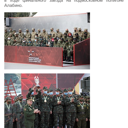
в ходе финального заезда на подмосковном полигоне
Алабино.