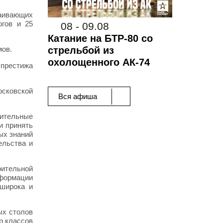
аивающих
огов и 25
08 - 09.08
Катание на БТР-80 со
мов.
стрельбой из
охолощенного АК-74
престижа
осковской
Вся афиша
оительные
и принять
ых знаний
ельства и
ительной
нформации
 широка и
ых столов
р классов