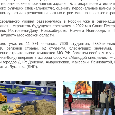
 теоретические и прикладные задания. Благодаря всем этим акт
воих будущих специальностях, оценить персональные шансы р
чного участия в реализации важных строительных проектов стра
ерального уровня развернулась в России уже в одиннадца
ст – строитель будущего» состоялся в 2022-м в Санкт-Петерб
не, Ростове-на-Дону, Новосибирске, Нижнем Новгороде, в 
«Патриот» Московской области.
ло участие 11 991 человек: 7606 студентов, 2330школьни
 10 регионов страны. 62 студента, блеснувших знаниями, 
енно-строительного комплекса МО РФ. Заметим особо, что уч
ове-на-Дону) впервые в истории форума «Молодой специалист – 
 городов ДНР: Донецка, Амвросиевки, Макеевки, Ясиноватой, 
ят из Луганска (ЛНР).