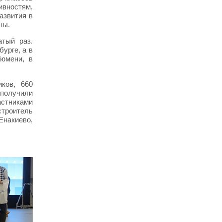
ивностям,
азвития в
ны.
тый раз.
урге, а в
Тюмени, в
ков, 660
получили
астниками
строитель
Енакиево,