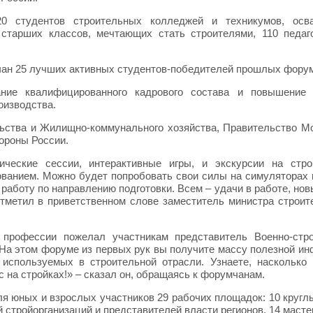
0 студентов строительных колледжей и техникумов, осв
старших классов, мечтающих стать строителями, 110 педаг
мчан 25 лучших активных студентов-победителей прошлых фору
ние квалифицированного кадрового состава и повышение 
оизводства.
льства и Жилищно-коммунального хозяйства, Правительство М
ороны России.
ические сессии, интерактивные игры, и экскурсии на стр
ванием. Можно будет попробовать свои силы на симуляторах 
 работу по направлению подготовки. Всем – удачи в работе, нов
отметил в приветственном слове заместитель министра строит
профессии пожелал участникам представитель Военно-стро
На этом форуме из первых рук вы получите массу полезной и
 используемых в строительной отрасли. Узнаете, насколько
 на стройках!» – сказал он, обращаясь к форумчанам.
я юных и взрослых участников 29 рабочих площадок: 10 кругл
й стройорганизаций и представителей власти регионов, 14 масте