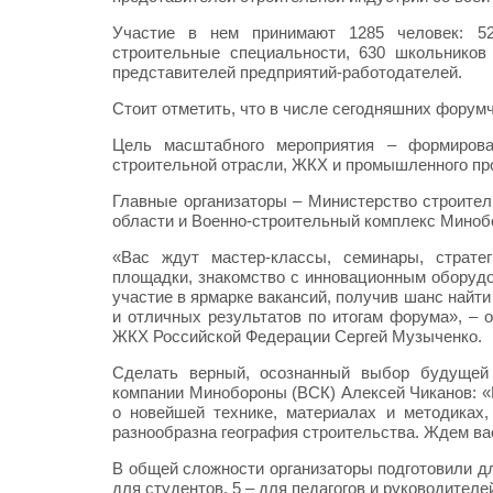
Участие в нем принимают 1285 человек: 52
строительные специальности, 630 школьников 
представителей предприятий-работодателей.
Стоит отметить, что в числе сегодняшних фору
Цель масштабного мероприятия – формирова
строительной отрасли, ЖКХ и промышленного пр
Главные организаторы – Министерство строите
области и Военно-строительный комплекс Миноб
«Вас ждут мастер-классы, семинары, стратег
площадки, знакомство с инновационным оборудо
участие в ярмарке вакансий, получив шанс найти
и отличных результатов по итогам форума», – 
ЖКХ Российской Федерации Сергей Музыченко.
Сделать верный, осознанный выбор будущей 
компании Минобороны (ВСК) Алексей Чиканов: «
о новейшей технике, материалах и методиках,
разнообразна география строительства. Ждем вас
В общей сложности организаторы подготовили дл
для студентов, 5 – для педагогов и руководителе