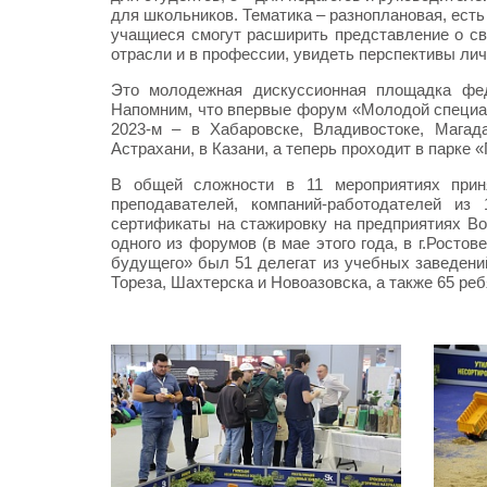
для школьников. Тематика – разноплановая, есть
учащиеся смогут расширить представление о с
отрасли и в профессии, увидеть перспективы ли
Это молодежная дискуссионная площадка фед
Напомним, что впервые форум «Молодой специали
2023-м – в Хабаровске, Владивостоке, Магада
Астрахани, в Казани, а теперь проходит в парке 
В общей сложности в 11 мероприятиях приня
преподавателей, компаний-работодателей из
сертификаты на стажировку на предприятиях Во
одного из форумов (в мае этого года, в г.Рост
будущего» был 51 делегат из учебных заведений
Тореза, Шахтерска и Новоазовска, а также 65 реб