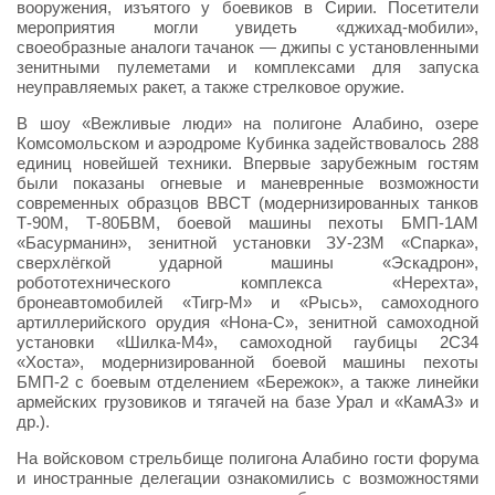
вооружения, изъятого у боевиков в Сирии. Посетители
мероприятия могли увидеть «джихад-мобили»,
своеобразные аналоги тачанок — джипы с установленными
зенитными пулеметами и комплексами для запуска
неуправляемых ракет, а также стрелковое оружие.
В шоу «Вежливые люди» на полигоне Алабино, озере
Комсомольском и аэродроме Кубинка задействовалось 288
единиц новейшей техники. Впервые зарубежным гостям
были показаны огневые и маневренные возможности
современных образцов ВВСТ (модернизированных танков
Т-90М, Т-80БВМ, боевой машины пехоты БМП-1АМ
«Басурманин», зенитной установки ЗУ-23М «Спарка»,
сверхлёгкой ударной машины «Эскадрон»,
робототехнического комплекса «Нерехта»,
бронеавтомобилей «Тигр-М» и «Рысь», самоходного
артиллерийского орудия «Нона-С», зенитной самоходной
установки «Шилка-М4», самоходной гаубицы 2С34
«Хоста», модернизированной боевой машины пехоты
БМП-2 с боевым отделением «Бережок», а также линейки
армейских грузовиков и тягачей на базе Урал и «КамАЗ» и
др.).
На войсковом стрельбище полигона Алабино гости форума
и иностранные делегации ознакомились с возможностями