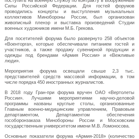
поступить на военную службу по контракту в Вооруженные
Силы Российской Федерации. Для гостей форумов
проводились концерты и выступления музыкальных
коллективов Минобороны России, был организован
живописный пленэр и выставка произведений Студии
военных художников имени М.Б. Грекова.
Для посетителей форума было развернуто 258 объектов
«Военторга», которые обеспечивали питанием гостей и
участников, а также продажу сувенирной продукции и
одежды под брендами «Армия России» и «Вежливые
люди».
Мероприятия форума освещали свыше 2,3 тыс.
представителей средств массовой информации, в том
числе порядка 450 иностранных журналистов.
В 2018 году Гран-при форума вручен ОАО «Вертолеты
России». Лучшими мероприятиями научно-деловой
программы названы круглые столы, организованные
Главным военно-медицинским управлением, Правовым
департаментом, Департаментом обеспечения
гособоронзаказа Минобороны России и Московским
государственным университетом имени М.В. Ломоносова.
Основные показатели форума «Армия-2018» (количество