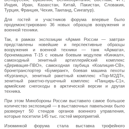
Индия, Иран, Казахстан, Китай, Пакистан, Словакия,
Турция, Франция, Чехия, Таиланд, Сингапур).
Для гостей и участников форума впервые было
продемонстрировано 36 новых образцов вооружения и
военной техники.
Так, в рамках экспозиции «Армия России — завтра»
представлены новейшие и перспективные образцы
вооружения и военной техники — танк «Армата»,
бронемашина Т-15 с новым боевым модулем «Кинжал»,
самоходный зенитный артиллерийский комплекс
«Деривация-ПВО», самоходная гаубица «Коалиция-СВ»,
бронетранспортер «Бумеранг», боевая машина пехоты
«Курганец», зенитный ракетный комплекс «Тор-М2ДТ»,
зенитный ракетно-пушечный комплекс «Панцирь-С1»,
армейские снегоходы в арктической версии и другая
техника.
При этом Минобороны России выставило самое большое
количество экспозиций — в выставочных павильонах было
развернут 50 стендов органов военного управления,
которые посетили 145 тыс. гостей мероприятий.
Изюминкой форума стала выставка трофейного