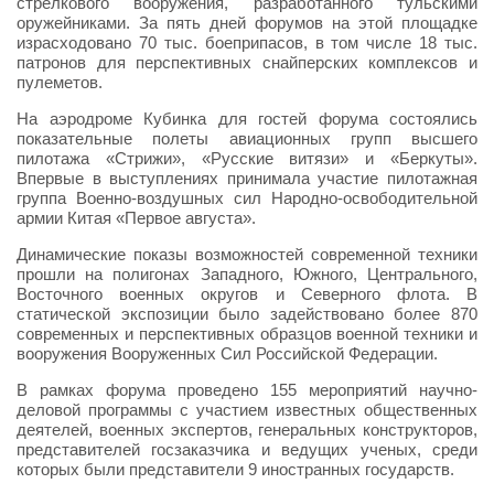
стрелкового вооружения, разработанного тульскими
оружейниками. За пять дней форумов на этой площадке
израсходовано 70 тыс. боеприпасов, в том числе 18 тыс.
патронов для перспективных снайперских комплексов и
пулеметов.
На аэродроме Кубинка для гостей форума состоялись
показательные полеты авиационных групп высшего
пилотажа «Стрижи», «Русские витязи» и «Беркуты».
Впервые в выступлениях принимала участие пилотажная
группа Военно-воздушных сил Народно-освободительной
армии Китая «Первое августа».
Динамические показы возможностей современной техники
прошли на полигонах Западного, Южного, Центрального,
Восточного военных округов и Северного флота. В
статической экспозиции было задействовано более 870
современных и перспективных образцов военной техники и
вооружения Вооруженных Сил Российской Федерации.
В рамках форума проведено 155 мероприятий научно-
деловой программы с участием известных общественных
деятелей, военных экспертов, генеральных конструкторов,
представителей госзаказчика и ведущих ученых, среди
которых были представители 9 иностранных государств.