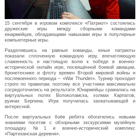
15 сентября в игровом комплексе «Патриот» состоялись
дружеские игры между сборными командами
юнармейцев, обладающими навыками игры в популярные
компьютерные игры.
Разделившись на равные команды, юные патриоты
показали сплоченную командную игру, впечатляющую
слаженность и настоящую волю к победе в военно-
исторической онлайн игре, посвящённой боевой авиации,
бронетехнике и флоту времен Второй мировой войны и
послевоенного периода – «War Thunder». Турнир проходил
строго по правилам, поэтому все участники максимально
сосредоточились на результате. Юнармейцы сражались на
виртуальных полях Волоколамска, холмах Карпатов,
руинах Берлина. Игра получилась захватывающей и
интересной.
После виртуальных боёв ребята обогатились новыми
знаниями посетив с обзорными экскурсиями музейную
площадку №1 и военно-исторический комплекс
«Партизанская деревня».