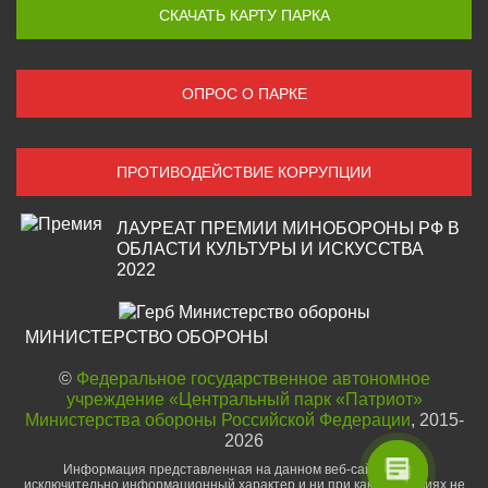
СКАЧАТЬ КАРТУ ПАРКА
ОПРОС О ПАРКЕ
ПРОТИВОДЕЙСТВИЕ КОРРУПЦИИ
ЛАУРЕАТ ПРЕМИИ МИНОБОРОНЫ РФ В
ОБЛАСТИ КУЛЬТУРЫ И ИСКУССТВА
2022
МИНИСТЕРСТВО ОБОРОНЫ
Поддержка
Здравствуйте! Напишите мне,
©
Федеральное государственное автономное
если у Вас появятся вопросы.
учреждение «Центральный парк «Патриот»
Министерства обороны Российской Федерации
, 2015-
2026
Информация представленная на данном веб-сайте носит
исключительно информационный характер и ни при каких условиях не