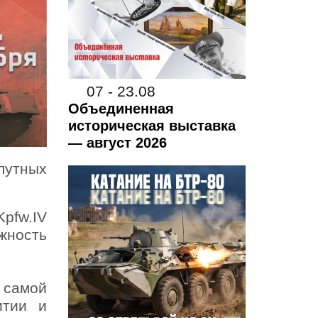
07 - 23.08
Объединенная
историческая выставка
— август 2026
путных
Kpfw.IV
жность
 самой
итии и