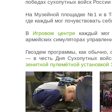
победах сухопутных войск России
На Музейной площадке №1 и в Т
где каждый мог почувствовать се
В
Игровом центре
каждый мог 
армейских симуляторах управлени
Гвоздем программы, как обычно,
— в честь Дня Сухопутных войс
зенитной пулемётной установкой 