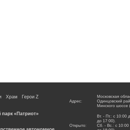
Московская обла
и
Храм
Герои Z
Адрес:
Одинцовский рай
Минского шоссе 
 парк «Патриот»
Вт. - Пт.: с 10:00
до 17:00).
Открыто:
Сб. - Вс.: с 10:0
арственное автономное