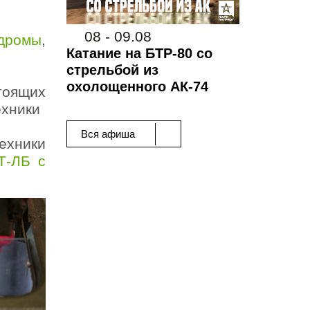
08 - 09.08
дромы
,
Катание на БТР-80 со
стрельбой из
охолощенного АК-74
тоящих
ехники
Вся афиша
ехники
Т-ЛБ с