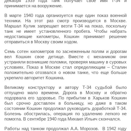
декабря 1939 года танк получает свое имя Т-34 и
принимается на вооружение.
В марте 1940 года организуется еще один показ военной
техники. На этот раз смотр производится в Москве.
Маршал Кулик запрещает везти Т-34 на показ, поскольку
танк не имеет установленного пробега. Чтобы набрать
недостающие километры, Кошкин принимает решение
отправиться в Москву своим ходом.
Семь сотен километров по заснеженным полям и дорогам
вел Кошкин свое детище. Вместе с механиком они
устраняли возникшие поломки, проверяя машину в суровых
условиях. Показ в Москве стал определяющим – Сталин
положительно отозвался о новом танке, что еще больше
укрепило авторитет Кошкина.
Великому конструктору и автору Т-34 судьбой было
отпущено мало времени. Дорога в Москву и обратно
подорвала его здоровье. По прибытии в Харьков Кошкин
был срочно доставлен в больницу, но даже в таком
состоянии Кошкин продолжал руководить доработкой Т-34.
Болезнь обострилась, операция по удалению легкого не
помогла. В сентябре 1940 года Михаил Ильич скончался.
Работы над танком продолжал А.А. Морозов. В 1942 году