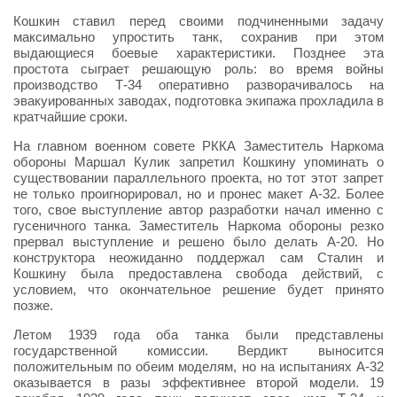
Кошкин ставил перед своими подчиненными задачу
максимально упростить танк, сохранив при этом
выдающиеся боевые характеристики. Позднее эта
простота сыграет решающую роль: во время войны
производство Т-34 оперативно разворачивалось на
эвакуированных заводах, подготовка экипажа прохладила в
кратчайшие сроки.
На главном военном совете РККА Заместитель Наркома
обороны Маршал Кулик запретил Кошкину упоминать о
существовании параллельного проекта, но тот этот запрет
не только проигнорировал, но и пронес макет А-32. Более
того, свое выступление автор разработки начал именно с
гусеничного танка. Заместитель Наркома обороны резко
прервал выступление и решено было делать А-20. Но
конструктора неожиданно поддержал сам Сталин и
Кошкину была предоставлена свобода действий, с
условием, что окончательное решение будет принято
позже.
Летом 1939 года оба танка были представлены
государственной комиссии. Вердикт выносится
положительным по обеим моделям, но на испытаниях А-32
оказывается в разы эффективнее второй модели. 19