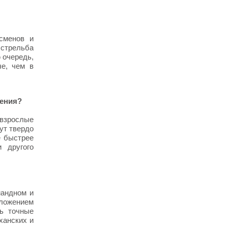
сменов и
 стрельба
ю очередь,
че, чем в
чения?
 взрослые
ут твердо
е быстрее
 другого
мандном и
оложением
ть точные
ханских и