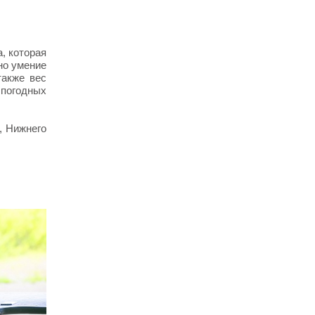
а, которая
но умение
также вес
 погодных
, Нижнего