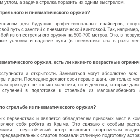
м углом, а задача стрелка поразить их одним выстрелом.
стрельного и пневматического оружия?
мплином для будущих профессиональных снайперов, спорт
вой путь с занятий с пневматической винтовкой. Так, например,
ьб
ой из огнестрельного оружия на 500-700 метров. Это, в перву
ные условия и падение пули (в пневматике она в разы лег
евматического оружия, есть ли какие-то возрастные ограни
оступности и открытости. Заниматься могут абсолютно все:
ы и дети. Последние делают свои первые шаги, как только мог
к нам приходят не только мальчики, но и девочки, которые даж
ступеней в подготовке к стрельбе из малокалиберного и
по стрельбе из пневматического оружия?
вых первенствах и является обладателем призовых мест в ко
являют себя ребята из Крыма. Это связано с особым расп
виями – неустойчивый ветер позволяет спортсменам вводи
 предварительных стартов показали отличную подготовку астра