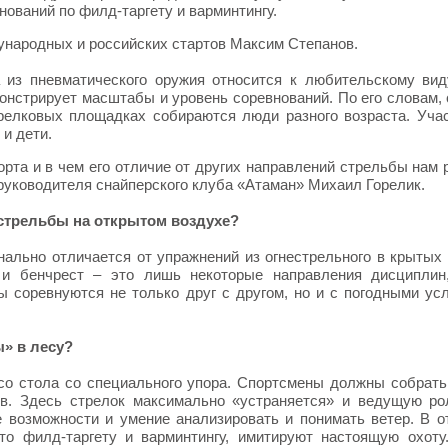
ований по филд-таргету и варминтингу.
ународных и российских стартов Максим Степанов.
а из пневматического оружия относится к любительскому вид
онстрирует масштабы и уровень соревнований. По его словам,
трелковых площадках собираются люди разного возраста. Уча
 и дети.
орта и в чем его отличие от других направлений стрельбы нам 
 руководителя снайперского клуба «Атаман» Михаил Горелик.
 стрельбы на открытом воздухе?
нально отличается от упражнений из огнестрельного в крытых 
а и бенчрест – это лишь некоторые направления дисциплин
 соревнуются не только друг с другом, но и с погодными ус
ы» в лесу?
 со стола со специального упора. Спортсмены должны собрать
в. Здесь стрелок максимально «устраняется» и ведущую ро
е возможности и умение анализировать и понимать ветер. В о
то филд-таргету и варминтингу, имитируют настоящую охот