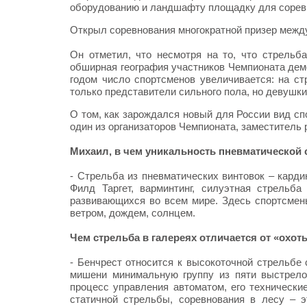
оборудованию и ландшафту площадку для соревн
Открыл соревнования многократной призер межд
Он отметил, что несмотря на то, что стрельб
обширная география участников Чемпионата дем
годом число спортсменов увеличивается: на с
только представители сильного пола, но девушки
О том, как зарождался новый для России вид сп
один из организаторов Чемпионата, заместитель
Михаил, в чем уникальность пневматической
- Стрельба из пневматических винтовок – карди
Филд Таргет, варминтинг, силуэтная стрельб
развивающихся во всем мире. Здесь спортсмены
ветром, дождем, солнцем.
Чем стрельба в галереях отличается от «охот
- Бенчрест относится к высокоточной стрельбе
мишени минимальную группу из пяти выстрело
процесс управления автоматом, его технически
статичной стрельбы, соревнования в лесу – э