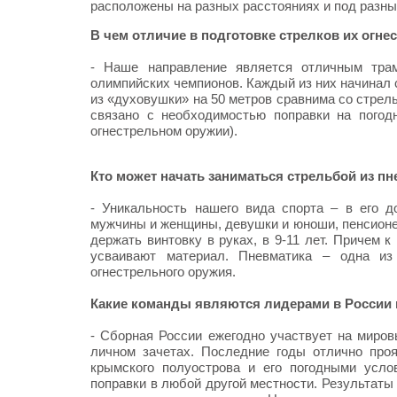
расположены на разных расстояниях и под разны
В чем отличие в подготовке стрелков их огне
- Наше направление является отличным тра
олимпийских чемпионов. Каждый из них начинал с
из «духовушки» на 50 метров сравнима со стрел
связано с необходимостью поправки на погод
огнестрельном оружии).
Кто может начать заниматься стрельбой из пн
- Уникальность нашего вида спорта – в его д
мужчины и женщины, девушки и юноши, пенсионер
держать винтовку в руках, в 9-11 лет. Причем 
усваивают материал. Пневматика – одна из 
огнестрельного оружия.
Какие команды являются лидерами в России 
- Сборная России ежегодно участвует на миро
личном зачетах. Последние годы отлично про
крымского полуострова и его погодными усло
поправки в любой другой местности. Результаты