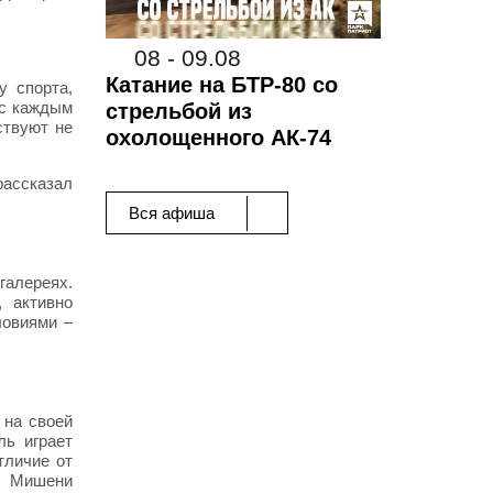
08 - 09.08
Катание на БТР-80 со
у спорта,
 с каждым
стрельбой из
ствуют не
охолощенного АК-74
рассказал
Вся афиша
галереях.
, активно
ловиями –
 на своей
ль играет
тличие от
у. Мишени