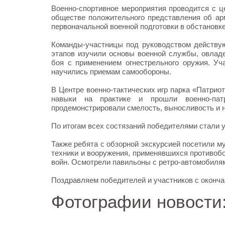
Военно-спортивное мероприятия проводится с 
обществе положительного представления об ар
первоначальной военной подготовки в обстановк
Команды-участницы под руководством действу
этапов изучили основы военной службы, овлад
боя с применением огнестрельного оружия. Уч
научились приемам самообороны.
В Центре военно-тактических игр парка «Патрио
навыки на практике и прошли военно-патр
продемонстрировали смелость, выносливость и 
По итогам всех состязаний победителями стали у
Также ребята с обзорной экскурсией посетили м
техники и вооружения, применявшихся противоб
войн. Осмотрели павильоны с ретро-автомобилям
Поздравляем победителей и участников с окончан
Фотографии новости