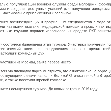
целью популяризации военной службы среди молодежи, форми
мии и создания доступных условий для получения молодежь
е, максимально приближенной к реальной.
ющих военнослужащих и профильных специалистов в ходе о
ели навыками оказания медицинской помощи и прошли тактик
астники изучили порядок использования средств РХБ-защиты
т» состоялся финальный этап турнира. Участники применили п
иотический квест с преодолением полосы препятствий
настоящий командный дух.
частники из Москвы, заняв первое место.
узейную площадку парка «Патриот», где ознакомились с образц
орствующими силами на полях Великой Отечественной и Второ
и, а также посетили игровой комплекс.
ием насыщенного турнира! До новых встреч в 2019 году!
: