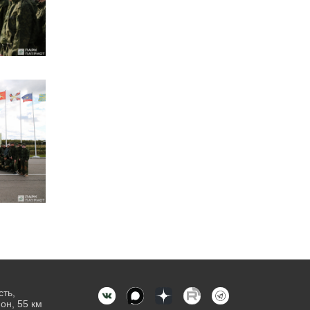
сть,
он, 55 км