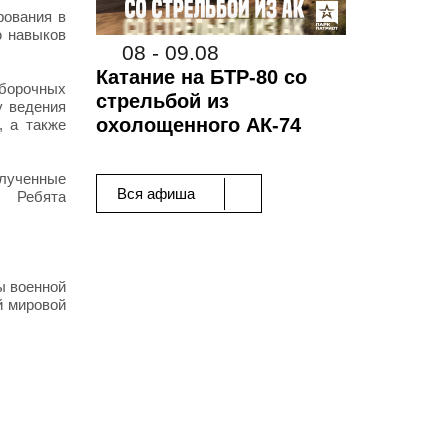
рования в
ю навыков
08 - 09.08
Катание на БТР-80 со
тборочных
стрельбой из
у ведения
охолощенного АК-74
, а также
олученные
Вся афиша
. Ребята
ы военной
й мировой